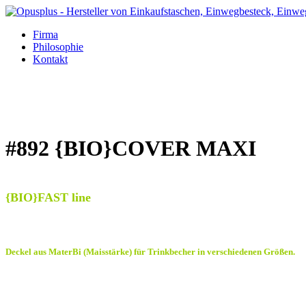
Firma
Philosophie
Kontakt
#892 {BIO}COVER MAXI
{BIO}FAST line
Deckel aus MaterBi (Maisstärke)
für Trinkbecher in verschiedenen Größen.