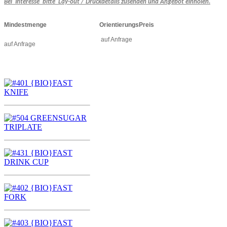
Bei
Interesse
bitte
Lay-out / Druckdetails zusenden und Angebot einholen.
Mindestmenge
OrientierungsPreis
auf Anfrage
auf Anfrage