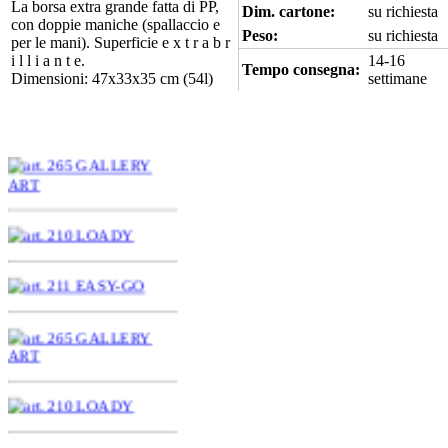
La borsa extra grande fatta di PP,
Dim. cartone:
su richiesta
con doppie maniche (spallaccio e
Peso:
su richiesta
per le mani). Superficie e x t r a b r
i l l i a n t e.
14-16
Tempo consegna:
Dimensioni: 47x33x35 cm (54l)
settimane