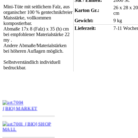
Stk / Einheit:
2000 St.
Mini-Tüte mit seitlichem Falz, aus
26 x 28 x 20
Karton Gr.:
organischer 100 % gentechnikfreier
cm
Maisstärke, vollkommen
Gewicht:
9 kg
kompostierbar.
Lieferzeit:
7-11 Woche
Abmaße 17x 8 (Falz) x 35 (h) cm
bei empfohlener Materialstärke 22
my .
Andere Abmaße/Materialstärken
bei höheren Auflagen möglich.
Selbstverständlich individuell
bedruckbar.